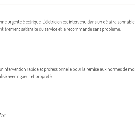
anne urgente électrique. L'életricien est intervenu dans un délai raisonnabl
 entièrement satisfaite du service et je recommande sans problème.
leur intervention rapide et professionnelle pour la remise aux normes de mo
éalisé avec rigueur et propreté.
'or